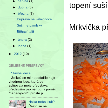
►
června
(1)
topení suší
►
dubna
(3)
▼
března
(3)
Příprava na velikonoce
Mrkvička p
Sušíme pamlsky
Běhací talíř
►
února
(2)
►
ledna
(1)
►
2012
(10)
OBLÍBENÉ PŘÍSPĚVKY
Stavba klece
Jelikož se mi nepodařilo najít
vhodnou klec, která by
splňovala moje představy,
především pak výhodný poměr
"cena/výkon", prostě p...
Holka nebo kluk?
Často se na