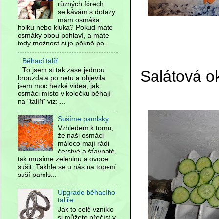
různých fórech
setkávám s dotazy
mám osmáka
holku nebo kluka? Pokud máte
osmáky obou pohlaví, a máte
tedy možnost si je pěkně po...
Běhací talíř
To jsem si tak zase jednou
Salátová o
brouzdala po netu a objevila
jsem moc hezké videa, jak
osmáci místo v kolečku běhají
na "talíři" viz: ...
Sušíme pamlsky
Vzhledem k tomu,
že naši osmáci
máloco mají rádi
čerstvé a šťavnaté,
tak musíme zeleninu a ovoce
sušit. Takhle se u nás na topení
suší pamls...
Upgrade běhacího
talíře
Jak to celé vzniklo
si můžete přečíst v