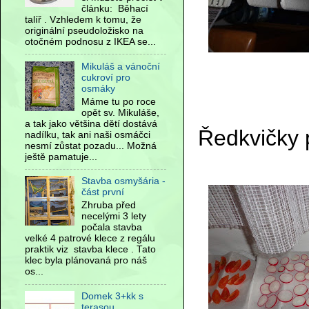
článku: Běhací
talíř . Vzhledem k tomu, že
originální pseudoložisko na
otočném podnosu z IKEA se...
Mikuláš a vánoční
cukroví pro
osmáky
Máme tu po roce
opět sv. Mikuláše,
a tak jako většina dětí dostává
Ředkvičky 
nadílku, tak ani naši osmáčci
nesmí zůstat pozadu... Možná
ještě pamatuje...
Stavba osmyšária -
část první
Zhruba před
necelými 3 lety
počala stavba
velké 4 patrové klece z regálu
praktik viz stavba klece . Tato
klec byla plánovaná pro náš
os...
Domek 3+kk s
terasou