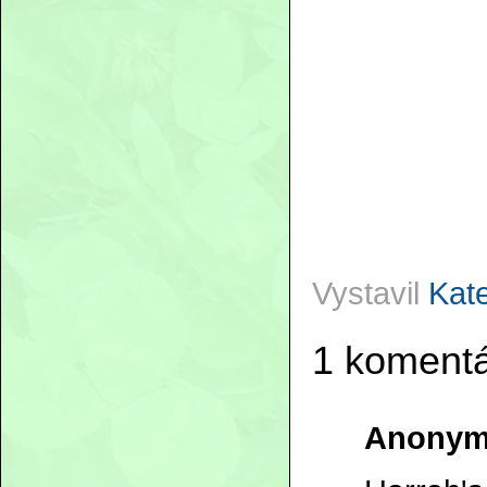
Vystavil
Kat
1 komentá
Anonym