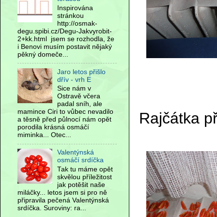
Inspirována
stránkou
http://osmak-
degu.spibi.cz/Degu-Jakvyrobit-
2+kk.html jsem se rozhodla, že
i Benovi musím postavit nějaký
pěkný domeče...
Jaro letos přišlo
dřív - vrh E
Sice nám v
Ostravě včera
padal sníh, ale
mamince Ciri to vůbec nevadilo
Rajčátka p
a těsně před půlnocí nám opět
porodila krásná osmáčí
miminka... Otec...
Valentýnská
osmáčí srdíčka
Tak tu máme opět
skvělou příležitost
jak potěšit naše
miláčky... letos jsem si pro ně
připravila pečená Valentýnská
srdíčka. Suroviny: ra...