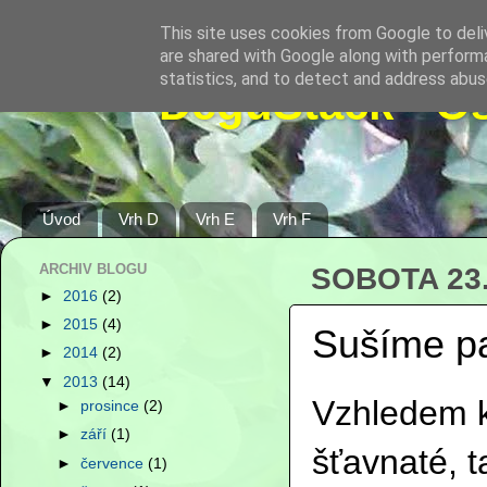
This site uses cookies from Google to deliv
are shared with Google along with performa
statistics, and to detect and address abus
DeguStack - O
Úvod
Vrh D
Vrh E
Vrh F
ARCHIV BLOGU
SOBOTA 23
►
2016
(2)
►
2015
(4)
Sušíme p
►
2014
(2)
▼
2013
(14)
Vzhledem k
►
prosince
(2)
►
září
(1)
šťavnaté, t
►
července
(1)