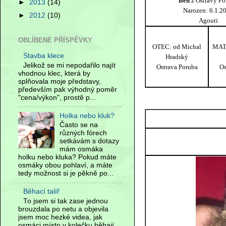
Ben
z Ostravy Po
►
2013
(14)
Narozen: 6.1.2
►
2012
(10)
Agouti
OBLÍBENÉ PŘÍSPĚVKY
OTEC: od Michal
MAT
Stavba klece
Hradský
Jelikož se mi nepodařilo najít
Ostrava Poruba
Os
vhodnou klec, která by
splňovala moje představy,
především pak výhodný poměr
"cena/výkon", prostě p...
Holka nebo kluk?
Často se na
různých fórech
setkávám s dotazy
mám osmáka
holku nebo kluka? Pokud máte
osmáky obou pohlaví, a máte
tedy možnost si je pěkně po...
Běhací talíř
To jsem si tak zase jednou
brouzdala po netu a objevila
jsem moc hezké videa, jak
osmáci místo v kolečku běhají