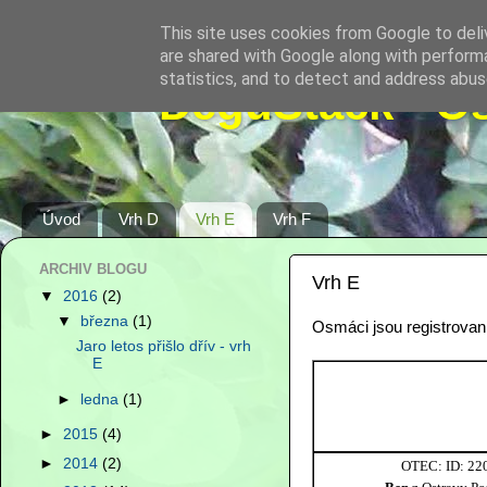
This site uses cookies from Google to deliv
are shared with Google along with performa
statistics, and to detect and address abus
DeguStack - O
Úvod
Vrh D
Vrh E
Vrh F
ARCHIV BLOGU
Vrh E
▼
2016
(2)
▼
března
(1)
Osmáci jsou registrovan
Jaro letos přišlo dřív - vrh
E
►
ledna
(1)
►
2015
(4)
►
2014
(2)
OTEC: ID: 22