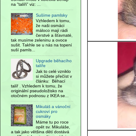
na "talíři" viz: ...
Sušíme pamlsky
Vzhledem k tomu,
že naši osmáci
máloco mají rádi
čerstvé a šťavnaté,
tak musíme zeleninu a ovoce
sušit. Takhle se u nás na topení
suší pamls...
Upgrade běhacího
talíře
Jak to celé vzniklo
si můžete přečíst v
článku: Běhací
talíř . Vzhledem k tomu, že
originální pseudoložisko na
otočném podnosu z IKEA se...
Mikuláš a vánoční
cukroví pro
osmáky
Máme tu po roce
opět sv. Mikuláše,
a tak jako většina dětí dostává