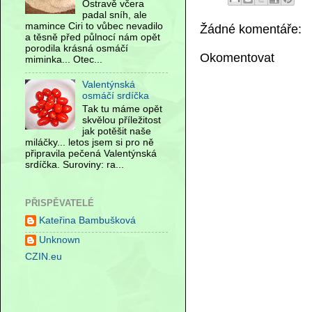
Ostravě včera
padal sníh, ale
mamince Ciri to vůbec nevadilo
Žádné komentáře:
a těsně před půlnocí nám opět
porodila krásná osmáčí
Okomentovat
miminka... Otec...
Valentýnská
osmáčí srdíčka
Tak tu máme opět
skvělou příležitost
jak potěšit naše
miláčky... letos jsem si pro ně
připravila pečená Valentýnská
srdíčka. Suroviny: ra...
PŘISPĚVATELÉ
Kateřina Bambušková
Unknown
CZIN.eu