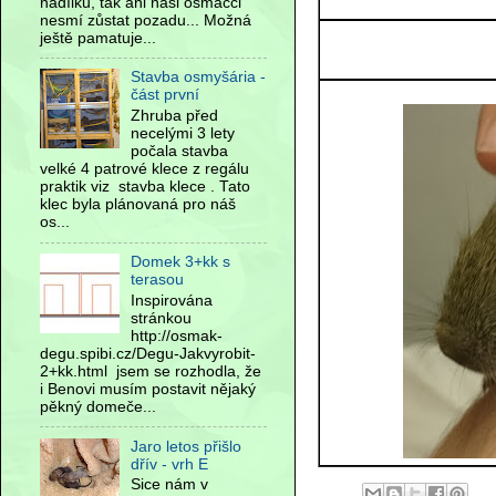
nadílku, tak ani naši osmáčci
nesmí zůstat pozadu... Možná
ještě pamatuje...
Stavba osmyšária -
část první
Zhruba před
necelými 3 lety
počala stavba
velké 4 patrové klece z regálu
praktik viz stavba klece . Tato
klec byla plánovaná pro náš
os...
Domek 3+kk s
terasou
Inspirována
stránkou
http://osmak-
degu.spibi.cz/Degu-Jakvyrobit-
2+kk.html jsem se rozhodla, že
i Benovi musím postavit nějaký
pěkný domeče...
Jaro letos přišlo
dřív - vrh E
Sice nám v