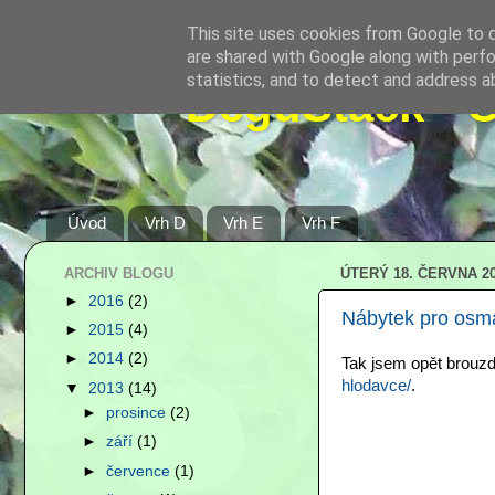
This site uses cookies from Google to de
are shared with Google along with perfo
statistics, and to detect and address a
DeguStack - 
Úvod
Vrh D
Vrh E
Vrh F
ARCHIV BLOGU
ÚTERÝ 18. ČERVNA 2
►
2016
(2)
Nábytek pro osm
►
2015
(4)
►
2014
(2)
Tak jsem opět brouzd
hlodavce/
.
▼
2013
(14)
►
prosince
(2)
►
září
(1)
►
července
(1)