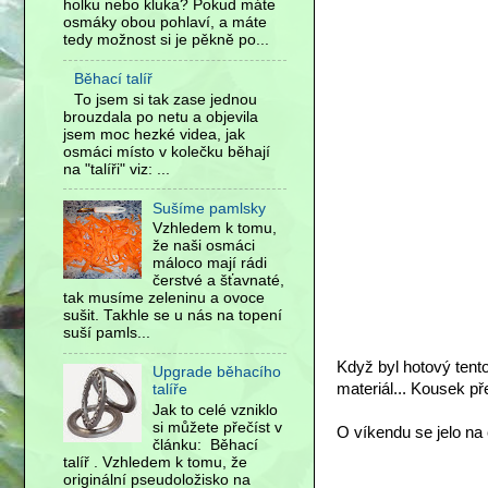
holku nebo kluka? Pokud máte
osmáky obou pohlaví, a máte
tedy možnost si je pěkně po...
Běhací talíř
To jsem si tak zase jednou
brouzdala po netu a objevila
jsem moc hezké videa, jak
osmáci místo v kolečku běhají
na "talíři" viz: ...
Sušíme pamlsky
Vzhledem k tomu,
že naši osmáci
máloco mají rádi
čerstvé a šťavnaté,
tak musíme zeleninu a ovoce
sušit. Takhle se u nás na topení
suší pamls...
Když byl hotový tento
Upgrade běhacího
materiál... Kousek p
talíře
Jak to celé vzniklo
si můžete přečíst v
O víkendu se jelo na
článku: Běhací
talíř . Vzhledem k tomu, že
originální pseudoložisko na