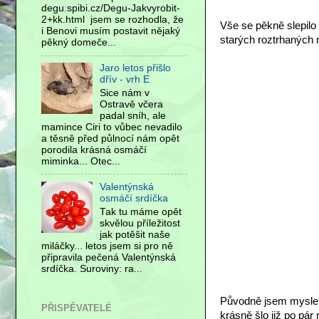
degu.spibi.cz/Degu-Jakvyrobit-
2+kk.html jsem se rozhodla, že
Vše se pěkně slepilo 
i Benovi musím postavit nějaký
starých roztrhaných ri
pěkný domeče...
Jaro letos přišlo
dřív - vrh E
Sice nám v
Ostravě včera
padal sníh, ale
mamince Ciri to vůbec nevadilo
a těsně před půlnocí nám opět
porodila krásná osmáčí
miminka... Otec...
Valentýnská
osmáčí srdíčka
Tak tu máme opět
skvělou příležitost
jak potěšit naše
miláčky... letos jsem si pro ně
připravila pečená Valentýnská
srdíčka. Suroviny: ra...
Původně jsem myslela
PŘISPĚVATELÉ
krásně šlo již po pár