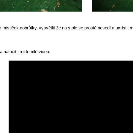
o mističek dobrůtky, vysvětlit že na stole se prostě nesedí a umísti
natočit i roztomilé video: