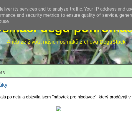
liver its services and to analyze traffic. Your IP address and u
rmance and security metrics to ensure quality of service, gene
buse.
Osmáci degu pohroma
Aneb ze života našich osmáků z chovu DeguStack
013
áky
ala po netu a objevila jsem "nábytek pro hlodavce", který prodávají 