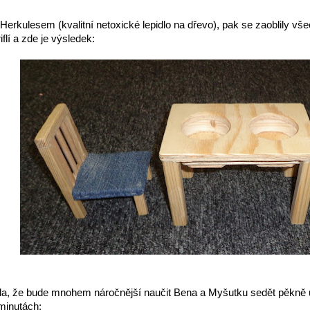
Herkulesem (kvalitní netoxické lepidlo na dřevo), pak se zaoblily vš
flí a zde je výsledek:
, že bude mnohem náročnější naučit Bena a Myšutku sedět pěkně u s
 minutách: