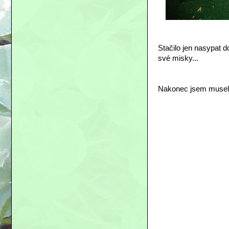
Stačilo jen nasypat d
své misky...
Nakonec jsem musela 