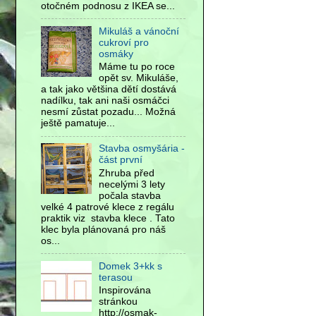
otočném podnosu z IKEA se...
Mikuláš a vánoční
cukroví pro
osmáky
Máme tu po roce
opět sv. Mikuláše,
a tak jako většina dětí dostává
nadílku, tak ani naši osmáčci
nesmí zůstat pozadu... Možná
ještě pamatuje...
Stavba osmyšária -
část první
Zhruba před
necelými 3 lety
počala stavba
velké 4 patrové klece z regálu
praktik viz stavba klece . Tato
klec byla plánovaná pro náš
os...
Domek 3+kk s
terasou
Inspirována
stránkou
http://osmak-