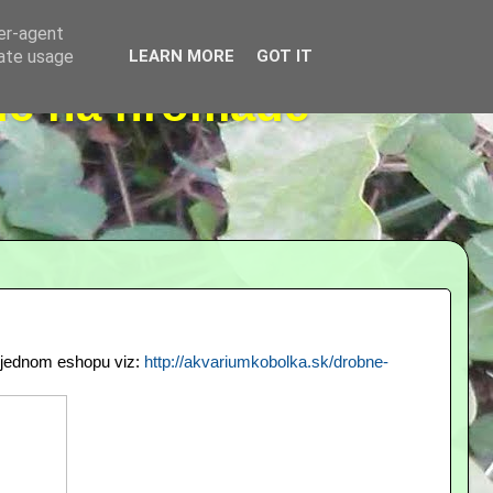
ser-agent
rate usage
LEARN MORE
GOT IT
dě na hromadě
v jednom eshopu viz:
http://akvariumkobolka.sk/drobne-