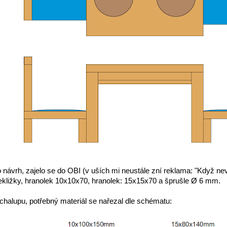
 návrh, zajelo se do OBI (v uších mi neustále zní reklama: "Když neví
řekližky, hranolek 10x10x70, hranolek: 15x15x70 a šprušle Ø 6 mm.
 chalupu, potřebný materiál se nařezal dle schématu: