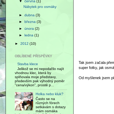
▼
června
(1)
Nábytek pro osmáky
►
dubna
(3)
►
března
(3)
►
února
(2)
►
ledna
(1)
►
2012
(10)
OBLÍBENÉ PŘÍSPĚVKY
Tak jsem začala přemý
Stavba klece
super fotky, jak osmá
Jelikož se mi nepodařilo najít
vhodnou klec, která by
splňovala moje představy,
Od myšlenek jsem pře
především pak výhodný poměr
"cena/výkon", prostě p...
Holka nebo kluk?
Často se na
různých fórech
setkávám s dotazy
mám osmáka