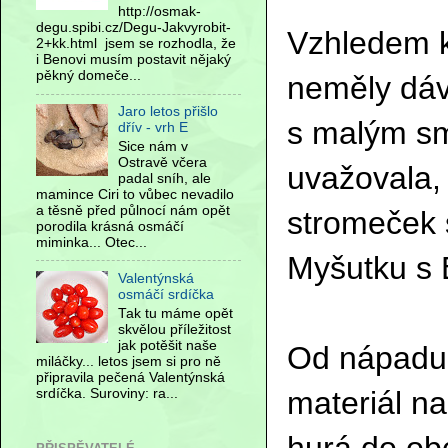
http://osmak-
degu.spibi.cz/Degu-Jakvyrobit-
Vzhledem k
2+kk.html jsem se rozhodla, že
i Benovi musím postavit nějaký
pěkný domeče...
neměly dáva
Jaro letos přišlo
s malým sm
dřív - vrh E
Sice nám v
Ostravě včera
uvažovala, 
padal sníh, ale
mamince Ciri to vůbec nevadilo
a těsně před půlnocí nám opět
stromeček 
porodila krásná osmáčí
miminka... Otec...
Myšutku s 
Valentýnská
osmáčí srdíčka
Tak tu máme opět
skvělou příležitost
jak potěšit naše
Od nápadu 
miláčky... letos jsem si pro ně
připravila pečená Valentýnská
materiál na
srdíčka. Suroviny: ra...
hurá do ob