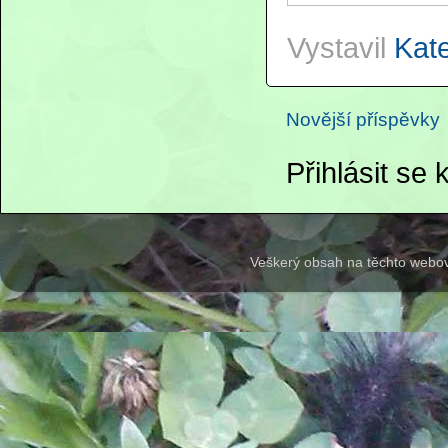
Vystavil
Kat
Novější příspěvky
Přihlásit se
Veškerý obsah na těchto webov