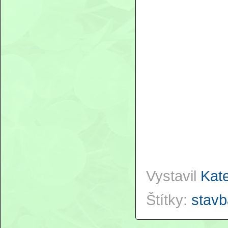
Vystavil
Kat
Štítky:
stavb