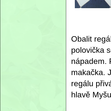
Obalit regá
polovička 
nápadem. Pl
makačka. Je
regálu při
hlavě Myšut