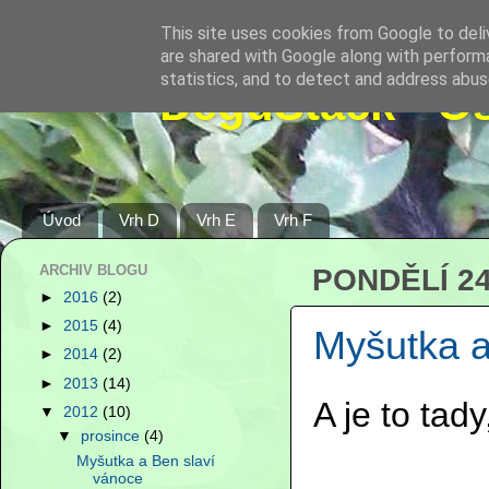
This site uses cookies from Google to deliv
are shared with Google along with performa
statistics, and to detect and address abus
DeguStack - O
Úvod
Vrh D
Vrh E
Vrh F
ARCHIV BLOGU
PONDĚLÍ 24
►
2016
(2)
►
2015
(4)
Myšutka a
►
2014
(2)
►
2013
(14)
A je to tady
▼
2012
(10)
▼
prosince
(4)
Myšutka a Ben slaví
vánoce