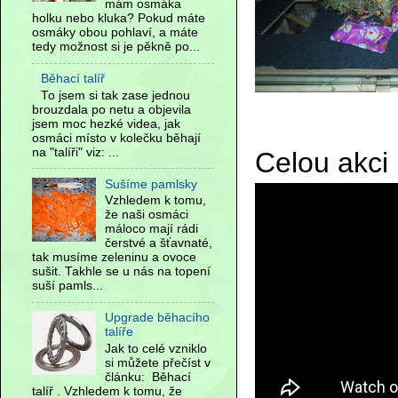
mám osmáka
holku nebo kluka? Pokud máte
osmáky obou pohlaví, a máte
tedy možnost si je pěkně po...
Běhací talíř
To jsem si tak zase jednou
brouzdala po netu a objevila
jsem moc hezké videa, jak
osmáci místo v kolečku běhají
na "talíři" viz: ...
Celou akci
Sušíme pamlsky
Vzhledem k tomu,
že naši osmáci
máloco mají rádi
čerstvé a šťavnaté,
tak musíme zeleninu a ovoce
sušit. Takhle se u nás na topení
suší pamls...
Upgrade běhacího
talíře
Jak to celé vzniklo
si můžete přečíst v
článku: Běhací
talíř . Vzhledem k tomu, že