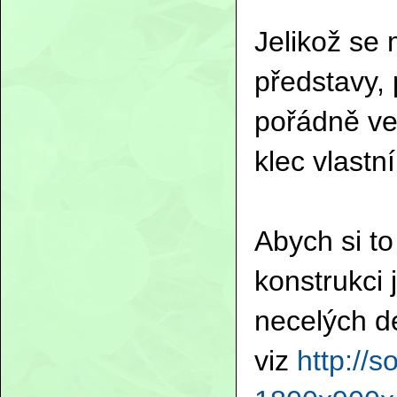
Jelikož se 
představy,
pořádně ve
klec vlastní
Abych si to
konstrukci 
necelých d
viz
http://s