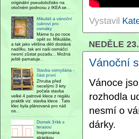
originální pseudoložisko na
otočném podnosu z IKEA se...
Vystavil
Kat
Mikuláš a vánoční
cukroví pro
osmáky
Máme tu po roce
opět sv. Mikuláše,
NEDĚLE 23
a tak jako většina dětí dostává
nadílku, tak ani naši osmáčci
nesmí zůstat pozadu... Možná
Vánoční 
ještě pamatuje...
Stavba osmyšária -
část první
Vánoce jsou
Zhruba před
necelými 3 lety
počala stavba
rozhodla u
velké 4 patrové klece z regálu
praktik viz stavba klece . Tato
klec byla plánovaná pro náš
nesmí o vá
os...
dárky.
Domek 3+kk s
terasou
Inspirována
stránkou