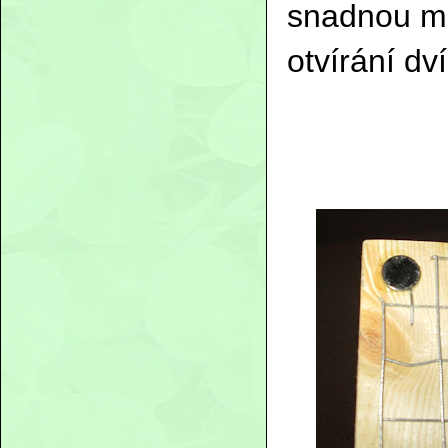
snadnou ma
otvírání dví