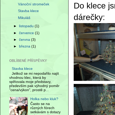
Do klece j
Vánoční stromeček
Stavba klece
dárečky:
Mikuláš
►
listopadu
(1)
►
července
(1)
►
června
(3)
►
března
(1)
OBLÍBENÉ PŘÍSPĚVKY
Stavba klece
Jelikož se mi nepodařilo najít
vhodnou klec, která by
splňovala moje představy,
především pak výhodný poměr
"cena/výkon", prostě p...
Holka nebo kluk?
Často se na
různých fórech
setkávám s dotazy