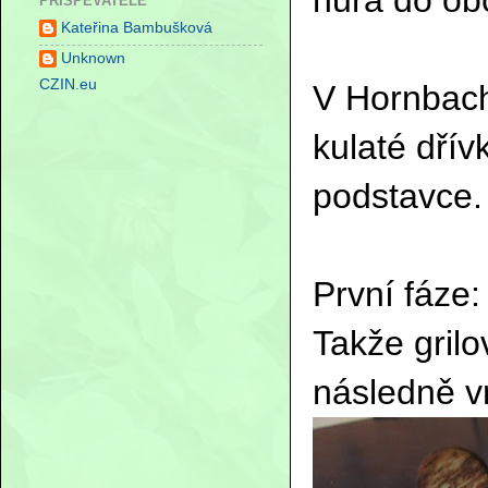
PŘISPĚVATELÉ
Kateřina Bambušková
Unknown
CZIN.eu
V Hornbachu
kulaté dřív
podstavce.
První fáze:
Takže grilo
následně vr